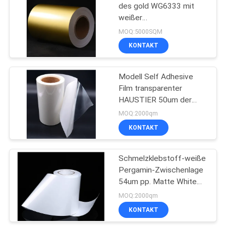
des gold WG6333 mit
weißer
13
Pergaminzwischenlage
MOQ:5000SQM
Super starkes
KONTAKT
klebendes Kleber-
Modell Self Adhesive
Aufkleber-Material
Film transparenter
HAUSTIER 50um der
Acryl-Kleber-weißes
MOQ:2000qm
Pergamin-
KONTAKT
13
Zwischenlagen-WG3333
Einfrierendes
Schmelzklebstoff-weiße
Pergamin-Zwischenlage
klebendes Kleber-
54um pp. Matte White
Aufkleber-
HM4033
MOQ:2000qm
KONTAKT
Antimaterial