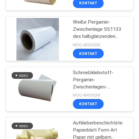
KONTAKT
QUALITÄTSKONTROLLE
Weiße Pergamin-
11
Zwischenlage SS1133
TRETEN
des halbglänzenden
Thermopapier-
SIE
super starken klebenden
MOQ:4000SQM
Aufkleber-Material
Kleber-80G
MIT
KONTAKT
UNS
Schmelzklebstoff-
IN
Pergamin-
VERBINDUNG
Zwischenlagen-
14
selbstklebendes
MOQ:4000SQM
Thermopapier HM2033
NACHRICHTEN
KONTAKT
Eco thermische
Antifälschungsmateriali
Aufkleberbeschichtete
FORDERN
Papierblatt Form Art
SIE
Paper mit gelbem