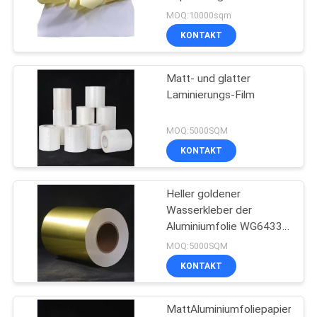
Farbsilikonkraftpapier
EIN
MOQ:10000sqm
HM0111
KONTAKT
ZITAT
34
Klebender Barcode-
Matt- und glatter
SITEMAP
Laminierungs-Film
Aufkleber
PRIVACY
MOQ:5000SQM
KONTAKT
POLICY
Heller goldener
36
Wasserkleber der
Aluminiumfolie WG6433
Klebender Aufkleber
mit weißer
MOQ:5000SQM
Pergaminzwischenlage
KONTAKT
MattAluminiumfoliepapierwass