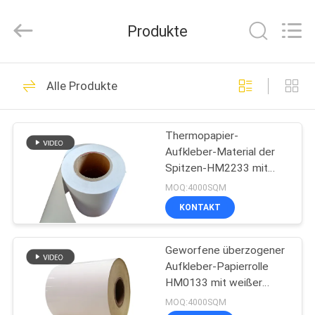
WEIFANG
SUPERRELIABLE
TECHNOLOGY
Produkte
CO,LTD.
All
Rights
Reserved.
HAUS
39
Alle Produkte
Selbstklebender
PRODUKTE
Film
Thermopapier-
Aufkleber-Material der
VIDEOS
Spitzen-HM2233 mit
weißer Pergamin-
MOQ:4000SQM
Zwischenlage
ÜBER
KONTAKT
33
UNS
Selbstklebendes
Geworfene überzogener
Aufkleber-Papierrolle
FABRIK-
Papier
HM0133 mit weißer
AUSFLUG
Pergaminzwischenlage
MOQ:4000SQM