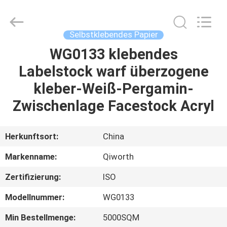
WEIFANG
SUPERRELIABLE
TECHNOLOGY
CO,LTD.
All
Selbstklebendes Papier
Rights
Reserved.
WG0133 klebendes
HAUS
Labelstock warf überzogene
PRODUKTE
kleber-Weiß-Pergamin-
Zwischenlage Facestock Acryl
VIDEOS
Herkunftsort:
China
ÜBER
Markenname:
Qiworth
UNS
Zertifizierung:
ISO
FABRIK-
Modellnummer:
WG0133
AUSFLUG
Min Bestellmenge:
5000SQM