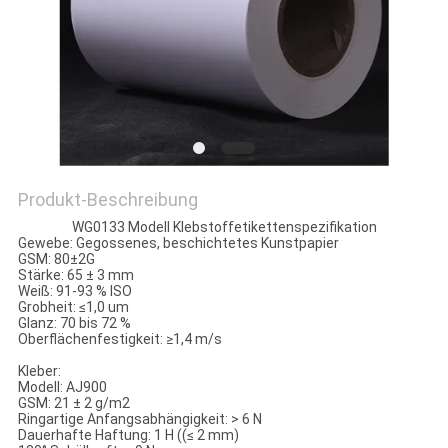
EIN
ZITAT
SITEMAP
PRIVACY
Produkt-Beschreibung
POLICY
WG0133 Modell Klebstoffetikettenspezifikation
Gewebe: Gegossenes, beschichtetes Kunstpapier
GSM: 80±2G
Stärke: 65 ± 3 mm
Weiß: 91-93 % ISO
Grobheit: ≤1,0 um
Glanz: 70 bis 72 %
Oberflächenfestigkeit: ≥1,4 m/s
Kleber:
Modell: AJ900
GSM: 21 ± 2 g/m2
Ringartige Anfangsabhängigkeit: > 6 N
Dauerhafte Haftung: 1 H ((≤ 2 mm)