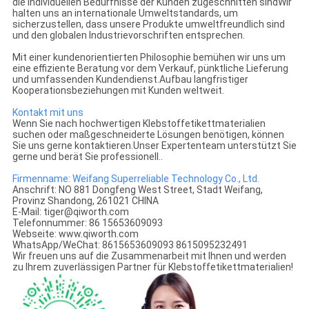
die individuellen Bedürfnisse der Kunden zugeschnitten sindWir
halten uns an internationale Umweltstandards, um
sicherzustellen, dass unsere Produkte umweltfreundlich sind
und den globalen Industrievorschriften entsprechen.
Mit einer kundenorientierten Philosophie bemühen wir uns um
eine effiziente Beratung vor dem Verkauf, pünktliche Lieferung
und umfassenden Kundendienst.Aufbau langfristiger
Kooperationsbeziehungen mit Kunden weltweit.
Kontakt mit uns
Wenn Sie nach hochwertigen Klebstoffetikettmaterialien
suchen oder maßgeschneiderte Lösungen benötigen, können
Sie uns gerne kontaktieren.Unser Expertenteam unterstützt Sie
gerne und berät Sie professionell..
Firmenname: Weifang Superreliable Technology Co., Ltd.
Anschrift: NO 881 Dongfeng West Street, Stadt Weifang,
Provinz Shandong, 261021 CHINA
E-Mail: tiger@qiworth.com
Telefonnummer: 86 15653609093
Webseite: www.qiworth.com
WhatsApp/WeChat: 8615653609093 8615095232491
Wir freuen uns auf die Zusammenarbeit mit Ihnen und werden
zu Ihrem zuverlässigen Partner für Klebstoffetikettmaterialien!