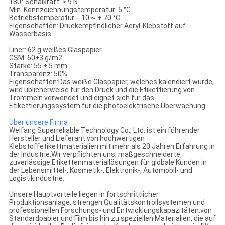
180° Schälkraft: > 9 N
Min. Kennzeichnungstemperatur: 5 °C
Betriebstemperatur: - 10 ~ + 70 °C
Eigenschaften: Druckempfindlicher Acryl-Klebstoff auf
Wasserbasis.
Liner: 62 g weißes Glaspapier
GSM: 60±3 g/m2
Stärke: 55 ± 5 mm
Transparenz: 50%
Eigenschaften:Das weiße Glaspapier, welches kalendiert wurde,
wird üblicherweise für den Druck und die Etikettierung von
Trommeln verwendet und eignet sich für das
Etikettierungssystem für die photoelektrische Überwachung
Über unsere Firma
Weifang Superreliable Technology Co., Ltd. ist ein führender
Hersteller und Lieferant von hochwertigen
Klebstoffetikettmaterialien mit mehr als 20 Jahren Erfahrung in
der Industrie.Wir verpflichten uns, maßgeschneiderte,
zuverlässige Etikettenmateriallösungen für globale Kunden in
der Lebensmittel-, Kosmetik-, Elektronik-, Automobil- und
Logistikindustrie.
Unsere Hauptvorteile liegen in fortschrittlicher
Produktionsanlage, strengen Qualitätskontrollsystemen und
professionellen Forschungs- und Entwicklungskapazitäten.von
Standardpapier und Film bis hin zu speziellen Materialien, die auf