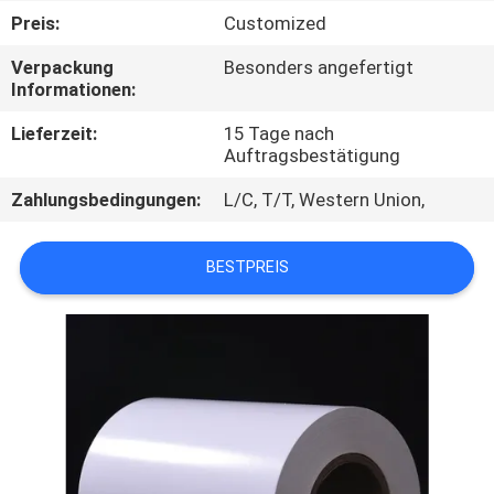
Preis:
Customized
QUALITÄTSKONTROLLE
Verpackung
Besonders angefertigt
Informationen:
TRETEN
Lieferzeit:
15 Tage nach
SIE
Auftragsbestätigung
MIT
Zahlungsbedingungen:
L/C, T/T, Western Union,
UNS
IN
BESTPREIS
VERBINDUNG
NACHRICHTEN
FORDERN
SIE