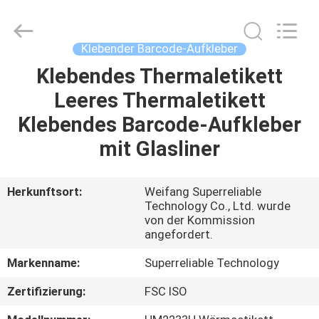
WEIFANG
SUPERRELIABLE
TECHNOLOGY
CO,LTD.
All
Klebender Barcode-Aufkleber
Rights
Reserved.
Klebendes Thermaletikett
HAUS
Leeres Thermaletikett
PRODUKTE
Klebendes Barcode-Aufkleber
mit Glasliner
VIDEOS
Herkunftsort:
Weifang Superreliable
Technology Co., Ltd. wurde
ÜBER
von der Kommission
UNS
angefordert.
Markenname:
Superreliable Technology
FABRIK-
Zertifizierung:
FSC ISO
AUSFLUG