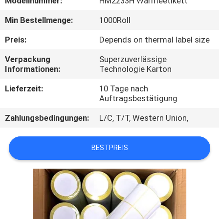
Modellnummer:
HM2233H Wärmeetikett
QUALITÄTSKONTROLLE
Min Bestellmenge:
1000Roll
Preis:
Depends on thermal label size
TRETEN
Verpackung
Superzuverlässige
SIE
Informationen:
Technologie Karton
MIT
Lieferzeit:
10 Tage nach
Auftragsbestätigung
UNS
IN
Zahlungsbedingungen:
L/C, T/T, Western Union,
VERBINDUNG
BESTPREIS
NACHRICHTEN
FORDERN
SIE