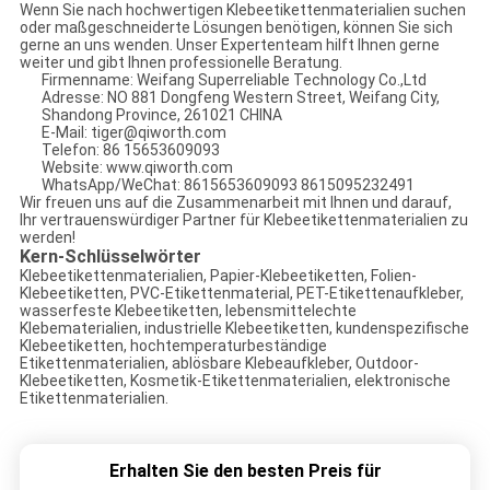
Wenn Sie nach hochwertigen Klebeetikettenmaterialien suchen
oder maßgeschneiderte Lösungen benötigen, können Sie sich
gerne an uns wenden. Unser Expertenteam hilft Ihnen gerne
weiter und gibt Ihnen professionelle Beratung.
Firmenname: Weifang Superreliable Technology Co.,Ltd
Adresse: NO 881 Dongfeng Western Street, Weifang City,
Shandong Province, 261021 CHINA
E-Mail: tiger@qiworth.com
Telefon: 86 15653609093
Website: www.qiworth.com
WhatsApp/WeChat: 8615653609093 8615095232491
Wir freuen uns auf die Zusammenarbeit mit Ihnen und darauf,
Ihr vertrauenswürdiger Partner für Klebeetikettenmaterialien zu
werden!
Kern-Schlüsselwörter
Klebeetikettenmaterialien, Papier-Klebeetiketten, Folien-
Klebeetiketten, PVC-Etikettenmaterial, PET-Etikettenaufkleber,
wasserfeste Klebeetiketten, lebensmittelechte
Klebematerialien, industrielle Klebeetiketten, kundenspezifische
Klebeetiketten, hochtemperaturbeständige
Etikettenmaterialien, ablösbare Klebeaufkleber, Outdoor-
Klebeetiketten, Kosmetik-Etikettenmaterialien, elektronische
Etikettenmaterialien.
Erhalten Sie den besten Preis für