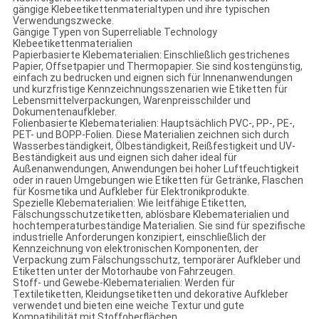
gängige Klebeetikettenmaterialtypen und ihre typischen
Verwendungszwecke.
Gängige Typen von Superreliable Technology
Klebeetikettenmaterialien
Papierbasierte Klebematerialien: Einschließlich gestrichenes
Papier, Offsetpapier und Thermopapier. Sie sind kostengünstig,
einfach zu bedrucken und eignen sich für Innenanwendungen
und kurzfristige Kennzeichnungsszenarien wie Etiketten für
Lebensmittelverpackungen, Warenpreisschilder und
Dokumentenaufkleber.
Folienbasierte Klebematerialien: Hauptsächlich PVC-, PP-, PE-,
PET- und BOPP-Folien. Diese Materialien zeichnen sich durch
Wasserbeständigkeit, Ölbeständigkeit, Reißfestigkeit und UV-
Beständigkeit aus und eignen sich daher ideal für
Außenanwendungen, Anwendungen bei hoher Luftfeuchtigkeit
oder in rauen Umgebungen wie Etiketten für Getränke, Flaschen
für Kosmetika und Aufkleber für Elektronikprodukte.
Spezielle Klebematerialien: Wie leitfähige Etiketten,
Fälschungsschutzetiketten, ablösbare Klebematerialien und
hochtemperaturbeständige Materialien. Sie sind für spezifische
industrielle Anforderungen konzipiert, einschließlich der
Kennzeichnung von elektronischen Komponenten, der
Verpackung zum Fälschungsschutz, temporärer Aufkleber und
Etiketten unter der Motorhaube von Fahrzeugen.
Stoff- und Gewebe-Klebematerialien: Werden für
Textiletiketten, Kleidungsetiketten und dekorative Aufkleber
verwendet und bieten eine weiche Textur und gute
Kompatibilität mit Stoffoberflächen.