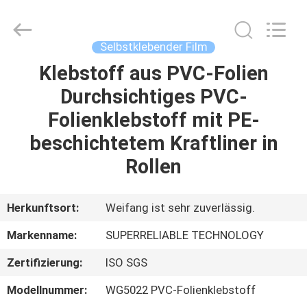
WEIFANG
SUPERRELIABLE
TECHNOLOGY
CO,LTD.
All
Selbstklebender Film
Rights
Reserved.
Klebstoff aus PVC-Folien
HAUS
Durchsichtiges PVC-
PRODUKTE
Folienklebstoff mit PE-
beschichtetem Kraftliner in
VIDEOS
Rollen
ÜBER
Herkunftsort:
Weifang ist sehr zuverlässig.
UNS
Markenname:
SUPERRELIABLE TECHNOLOGY
Zertifizierung:
ISO SGS
FABRIK-
AUSFLUG
Modellnummer:
WG5022 PVC-Folienklebstoff