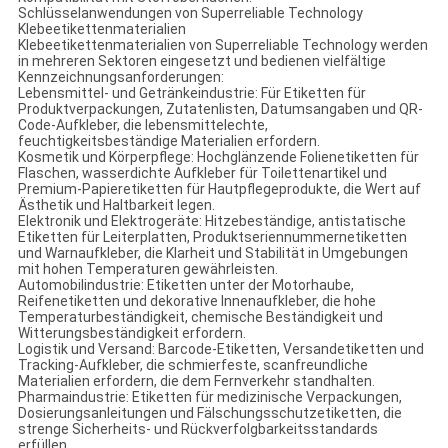
Schlüsselanwendungen von Superreliable Technology
Klebeetikettenmaterialien
Klebeetikettenmaterialien von Superreliable Technology werden
in mehreren Sektoren eingesetzt und bedienen vielfältige
Kennzeichnungsanforderungen:
Lebensmittel- und Getränkeindustrie: Für Etiketten für
Produktverpackungen, Zutatenlisten, Datumsangaben und QR-
Code-Aufkleber, die lebensmittelechte,
feuchtigkeitsbeständige Materialien erfordern.
Kosmetik und Körperpflege: Hochglänzende Folienetiketten für
Flaschen, wasserdichte Aufkleber für Toilettenartikel und
Premium-Papieretiketten für Hautpflegeprodukte, die Wert auf
Ästhetik und Haltbarkeit legen.
Elektronik und Elektrogeräte: Hitzebeständige, antistatische
Etiketten für Leiterplatten, Produktseriennummernetiketten
und Warnaufkleber, die Klarheit und Stabilität in Umgebungen
mit hohen Temperaturen gewährleisten.
Automobilindustrie: Etiketten unter der Motorhaube,
Reifenetiketten und dekorative Innenaufkleber, die hohe
Temperaturbeständigkeit, chemische Beständigkeit und
Witterungsbeständigkeit erfordern.
Logistik und Versand: Barcode-Etiketten, Versandetiketten und
Tracking-Aufkleber, die schmierfeste, scanfreundliche
Materialien erfordern, die dem Fernverkehr standhalten.
Pharmaindustrie: Etiketten für medizinische Verpackungen,
Dosierungsanleitungen und Fälschungsschutzetiketten, die
strenge Sicherheits- und Rückverfolgbarkeitsstandards
erfüllen.