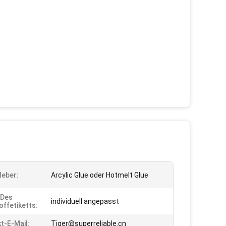
leber:
Arcylic Glue oder Hotmelt Glue
 Des
individuell angepasst
offetiketts:
t-E-Mail:
Tiger@superreliable.cn