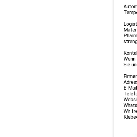
Automo
Tempe
Logist
Materi
Pharma
streng
Kontak
Wenn 
Sie un
Firme
Adres
E-Mai
Telef
Websi
Whats
Wir fr
Klebe