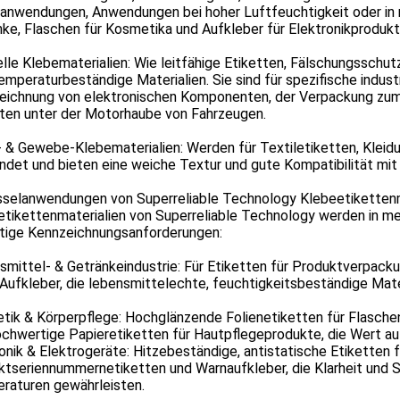
anwendungen, Anwendungen bei hoher Luftfeuchtigkeit oder in r
ke, Flaschen für Kosmetika und Aufkleber für Elektronikprodukt
lle Klebematerialien: Wie leitfähige Etiketten, Fälschungsschut
mperaturbeständige Materialien. Sie sind für spezifische industr
eichnung von elektronischen Komponenten, der Verpackung zum
tten unter der Motorhaube von Fahrzeugen.
 & Gewebe-Klebematerialien: Werden für Textiletiketten, Kleid
det und bieten eine weiche Textur und gute Kompatibilität mit
sselanwendungen von Superreliable Technology Klebeetikettenm
etikettenmaterialien von Superreliable Technology werden in m
ltige Kennzeichnungsanforderungen:
smittel- & Getränkeindustrie: Für Etiketten für Produktverpac
ufkleber, die lebensmittelechte, feuchtigkeitsbeständige Mater
ik & Körperpflege: Hochglänzende Folienetiketten für Flaschen,
chwertige Papieretiketten für Hautpflegeprodukte, die Wert auf
onik & Elektrogeräte: Hitzebeständige, antistatische Etiketten f
tseriennummernetiketten und Warnaufkleber, die Klarheit und S
raturen gewährleisten.