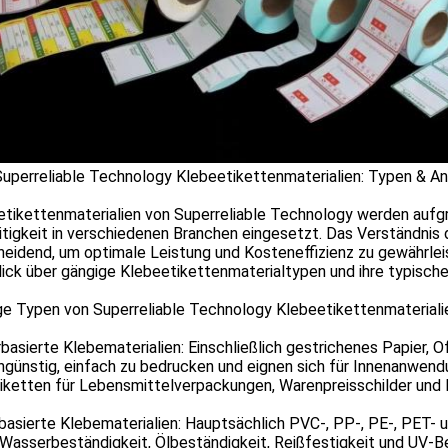
Superreliable Technology Klebeetikettenmaterialien: Typen & 
tikettenmaterialien von Superreliable Technology werden aufgru
itigkeit in verschiedenen Branchen eingesetzt. Das Verständnis 
eidend, um optimale Leistung und Kosteneffizienz zu gewährleis
lick über gängige Klebeetikettenmaterialtypen und ihre typis
ge Typen von Superreliable Technology Klebeetikettenmateriali
basierte Klebematerialien: Einschließlich gestrichenes Papier, 
günstig, einfach zu bedrucken und eignen sich für Innenanwend
tiketten für Lebensmittelverpackungen, Warenpreisschilder und
basierte Klebematerialien: Hauptsächlich PVC-, PP-, PE-, PET- 
Wasserbeständigkeit, Ölbeständigkeit, Reißfestigkeit und UV-Bes