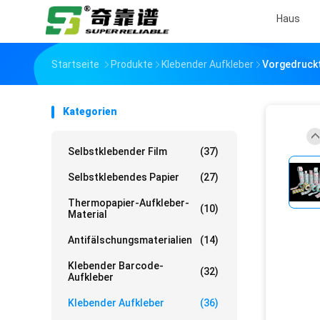
Haus
Startseite
Produkte
Klebender Aufkleber
Vorgedruckt
Kategorien
Selbstklebender Film
(37)
Selbstklebendes Papier
(27)
Thermopapier-Aufkleber-
(10)
Material
Antifälschungsmaterialien
(14)
Klebender Barcode-
(32)
Aufkleber
Klebender Aufkleber
(36)