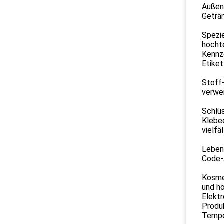
Außen
Geträn
Spezie
hochte
Kennz
Etike
Stoff-
verwen
Schlü
Klebe
vielfä
Leben
Code-A
Kosmet
und ho
Elektr
Produk
Tempe