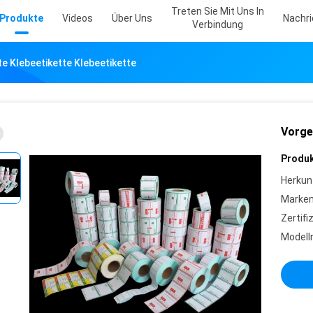
Treten Sie Mit Uns In
Produkte
Videos
Über Uns
Nachr
Verbindung
e Klebeetikette Klebeetikette
Vorge
Produk
Herkun
Marke
Zertifi
Model