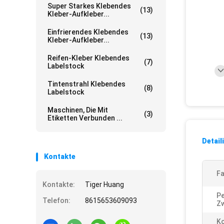
Super Starkes Klebendes
(13)
Kleber-Aufkleber...
Einfrierendes Klebendes
(13)
Kleber-Aufkleber...
Reifen-Kleber Klebendes
(7)
Labelstock
Tintenstrahl Klebendes
(8)
Labelstock
Maschinen, Die Mit
(3)
Etiketten Verbunden ...
Detail
Kontakte
Fa
Kontakte:
Tiger Huang
P
Telefon:
8615653609093
Zw
K