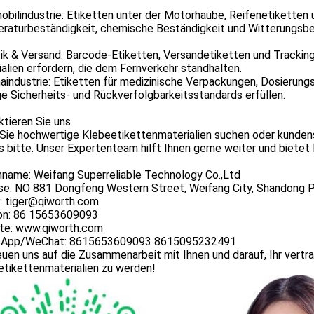
bilindustrie: Etiketten unter der Motorhaube, Reifenetiketten 
raturbeständigkeit, chemische Beständigkeit und Witterungsbes
ik & Versand: Barcode-Etiketten, Versandetiketten und Tracking
alien erfordern, die dem Fernverkehr standhalten.
industrie: Etiketten für medizinische Verpackungen, Dosierung
e Sicherheits- und Rückverfolgbarkeitsstandards erfüllen.
tieren Sie uns
Sie hochwertige Klebeetikettenmaterialien suchen oder kunden
s bitte. Unser Expertenteam hilft Ihnen gerne weiter und bietet
nname: Weifang Superreliable Technology Co.,Ltd
se: NO 881 Dongfeng Western Street, Weifang City, Shandong 
l: tiger@qiworth.com
on: 86 15653609093
te: www.qiworth.com
App/WeChat: 8615653609093 8615095232491
euen uns auf die Zusammenarbeit mit Ihnen und darauf, Ihr vertr
etikettenmaterialien zu werden!