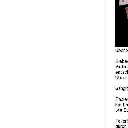
Über 
Klebee
Vielse
entsch
Überb
Gängi
Papier
kosten
wie E
Folien
durch 