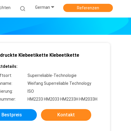
German
ichten
Referenzen
druckte Klebeetikette Klebeetikette
tdetails:
ftsort:
Superreliable-Technologie
nname:
Weifang Superreliable Technology
zierung:
ISO
lnummer:
HM2233 HM2033 HM2233H HM2033H
Bestpreis
Kontakt