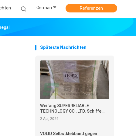
German
ichten
Referenzen
negal
Späteste Nachrichten
Weifang SUPERRELIABLE
TECHNOLOGY CO., LTD. Schiffe
direkt-thermisches synthetisches
2 Apr, 2026
Papier mit Klebstoff für den
Gefrierschrank
VOLID Selbstklebband gegen