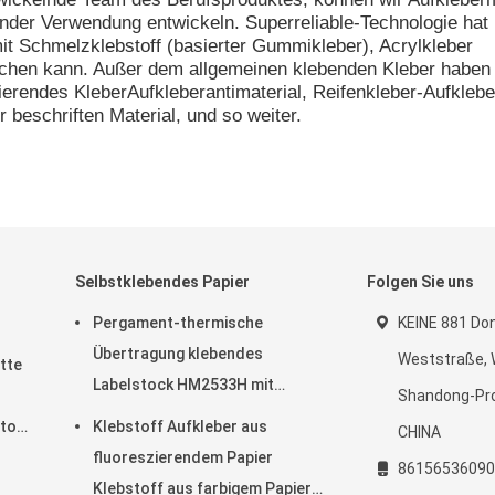
der Verwendung entwickeln. Superreliable-Technologie hat
mit Schmelzklebstoff (basierter Gummikleber), Acrylkleber
achen kann. Außer dem allgemeinen klebenden Kleber haben
ierendes KleberAufkleberantimaterial, Reifenkleber-Aufklebe
 beschriften Material, und so weiter.
Selbstklebendes Papier
Folgen Sie uns
Pergament-thermische
KEINE 881 Do
Übertragung klebendes
Weststraße, 
tte
Labelstock HM2533H mit
Shandong-Pro
gelber Pergaminzwischenlage
toff
Klebstoff Aufkleber aus
CHINA
des Schmelzklebstoffs
fluoreszierendem Papier
86156536090
Klebstoff aus farbigem Papier