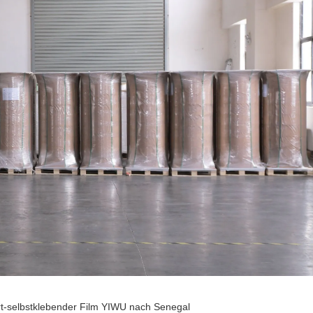
ort-selbstklebender Film YIWU nach Senegal