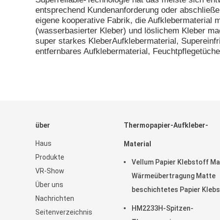
entsprechend Kundenanforderung oder abschließen
eigene kooperative Fabrik, die Aufklebermaterial 
(wasserbasierter Kleber) und löslichem Kleber m
super starkes KleberAufklebermaterial, Supereinfr
entfernbares Aufklebermaterial, Feuchtpflegetücher
über
Thermopapier-Aufkleber-
Haus
Material
Produkte
Vellum Papier Klebstoff Ma
VR-Show
Wärmeübertragung Matte
Über uns
beschichtetes Papier Klebs
Nachrichten
Etiketten in Rollen
HM2233H-Spitzen-
Seitenverzeichnis