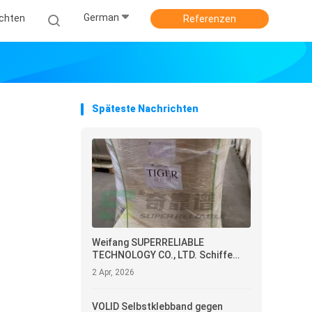
German
ichten
Referenzen
Späteste Nachrichten
Weifang SUPERRELIABLE
TECHNOLOGY CO., LTD. Schiffe
direkt-thermisches synthetisches
2 Apr, 2026
Papier mit Klebstoff für den
Gefrierschrank
VOLID Selbstklebband gegen