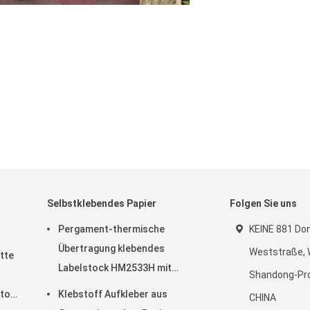
Selbstklebendes Papier
Folgen Sie uns
Pergament-thermische
KEINE 881 Do
Übertragung klebendes
Weststraße, 
tte
Labelstock HM2533H mit
Shandong-Pro
gelber Pergaminzwischenlage
toff
Klebstoff Aufkleber aus
CHINA
des Schmelzklebstoffs