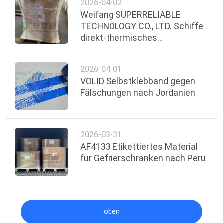
2026-04-02
Weifang SUPERRELIABLE
TECHNOLOGY CO., LTD. Schiffe
direkt-thermisches
synthetisches Papier mit
Klebstoff für den
2026-04-01
Gefrierschrank
VOLID Selbstklebband gegen
Fälschungen nach Jordanien
2026-03-31
AF4133 Etikettiertes Material
für Gefrierschranken nach Peru
oben