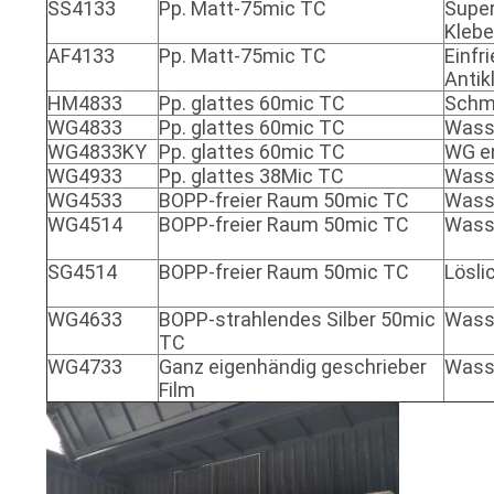
SS4133
Pp. Matt-75mic TC
Super
EIN
Klebe
AF4133
Pp. Matt-75mic TC
Einfr
ZITAT
Antik
HM4833
Pp. glattes 60mic TC
Schme
WG4833
Pp. glattes 60mic TC
Wass
SITEMAP
WG4833KY
Pp. glattes 60mic TC
WG e
WG4933
Pp. glattes 38Mic TC
Wass
WG4533
BOPP-freier Raum 50mic TC
Wass
PRIVACY
WG4514
BOPP-freier Raum 50mic TC
Wass
POLICY
SG4514
BOPP-freier Raum 50mic TC
Lösli
WG4633
BOPP-strahlendes Silber 50mic
Wass
TC
WG4733
Ganz eigenhändig geschrieber
Wass
Film