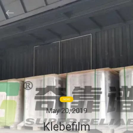
WEIFANG
SUPERRELIABLE
TECHNOLOGY
CO,LTD.
All
Rights
Reserved.
HAUS
PRODUKTE
VIDEOS
ÜBER
UNS
NEWS
May 20, 2019
FABRIK-
Klebefilm
AUSFLUG