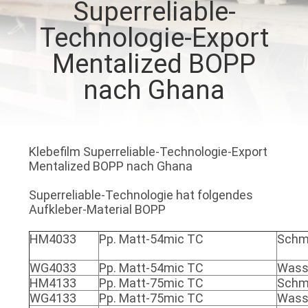
Superreliable-
QUALITÄTSKONTROLLE
Technologie-Export
Mentalized BOPP
TRETEN
nach Ghana
SIE
MIT
UNS
Klebefilm Superreliable-Technologie-Export
IN
Mentalized BOPP nach Ghana
VERBINDUNG
Superreliable-Technologie hat folgendes
Aufkleber-Material BOPP
NACHRICHTEN
HM4033
Pp. Matt-54mic TC
Schme
WG4033
Pp. Matt-54mic TC
Wass
FORDERN
HM4133
Pp. Matt-75mic TC
Schme
WG4133
Pp. Matt-75mic TC
Wass
SIE