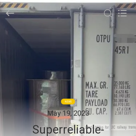
WEIFANG
SUPERRELIABLE
TECHNOLOGY
CO,LTD.
All
Rights
Reserved.
HAUS
PRODUKTE
VIDEOS
ÜBER
UNS
NEWS
May 19, 2023
FABRIK-
Superreliable-
AUSFLUG