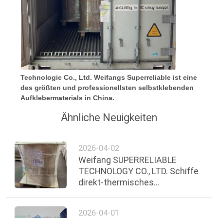
EIN
ZITAT
SITEMAP
Technologie Co., Ltd. Weifangs Superreliable ist eine
des größten und professionellsten selbstklebenden
PRIVACY
Aufklebermaterials in China.
POLICY
Ähnliche Neuigkeiten
2026-04-02
Weifang SUPERRELIABLE
TECHNOLOGY CO., LTD. Schiffe
direkt-thermisches
synthetisches Papier mit
Klebstoff für den
2026-04-01
Gefrierschrank