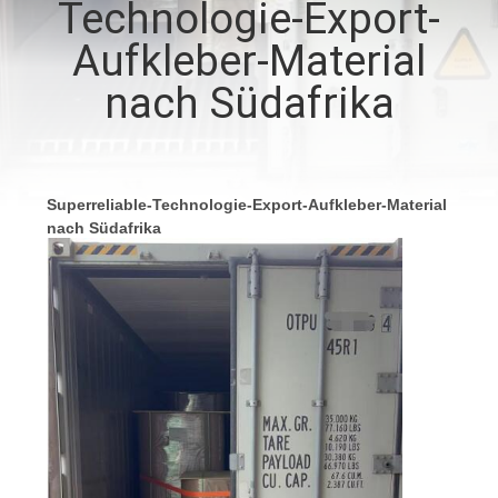
Technologie-Export-
QUALITÄTSKONTROLLE
Aufkleber-Material
nach Südafrika
TRETEN
SIE
MIT
Superreliable-Technologie-Export-Aufkleber-Material
UNS
nach Südafrika
IN
VERBINDUNG
NACHRICHTEN
FORDERN
SIE