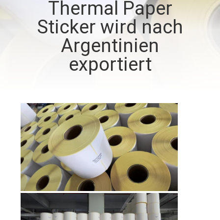
Thermal Paper
QUALITÄTSKONTROLLE
Sticker wird nach
Argentinien
TRETEN
exportiert
SIE
MIT
UNS
IN
VERBINDUNG
NACHRICHTEN
FORDERN
SIE