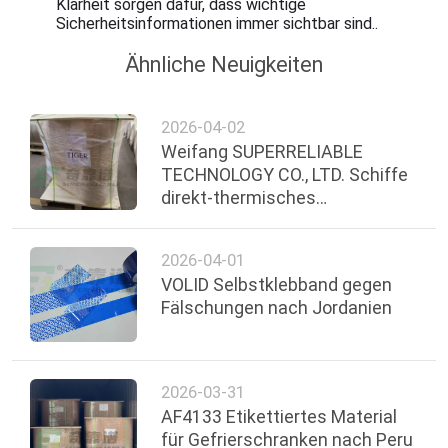
Klarheit sorgen dafür, dass wichtige
Sicherheitsinformationen immer sichtbar sind..
Ähnliche Neuigkeiten
2026-04-02
Weifang SUPERRELIABLE
TECHNOLOGY CO., LTD. Schiffe
direkt-thermisches
synthetisches Papier mit
Klebstoff für den
2026-04-01
Gefrierschrank
VOLID Selbstklebband gegen
Fälschungen nach Jordanien
2026-03-31
AF4133 Etikettiertes Material
für Gefrierschranken nach Peru