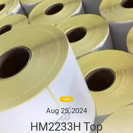
WEIFANG
SUPERRELIABLE
TECHNOLOGY
CO,LTD.
All
Rights
Reserved.
HAUS
PRODUKTE
VIDEOS
ÜBER
UNS
NEWS
Aug 25, 2024
FABRIK-
HM2233H Top
AUSFLUG