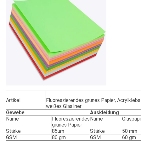
Artikel
Fluoreszierendes grünes Papier, Acrylklebs
weißes Glasliner
Gewebe
Auskleidung
Name
Fluoreszierendes
Name
Glaspapi
grünes Papier
Stärke
85um
Stärke
50 mm
GSM
80 gm
GSM
60 gm