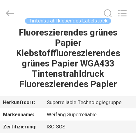
WEIFANG
SUPERRELIABLE
TECHNOLOGY
CO,LTD.
All
Tintenstrahl klebendes Labelstock
Rights
Reserved.
Fluoreszierendes grünes
HAUS
Papier
PRODUKTE
Klebstofffluoreszierendes
grünes Papier WGA433
VIDEOS
Tintenstrahldruck
Fluoreszierendes Papier
ÜBER
UNS
Herkunftsort:
Superreliable Technologiegruppe
Markenname:
Weifang Superreliable
FABRIK-
Zertifizierung:
ISO SGS
AUSFLUG