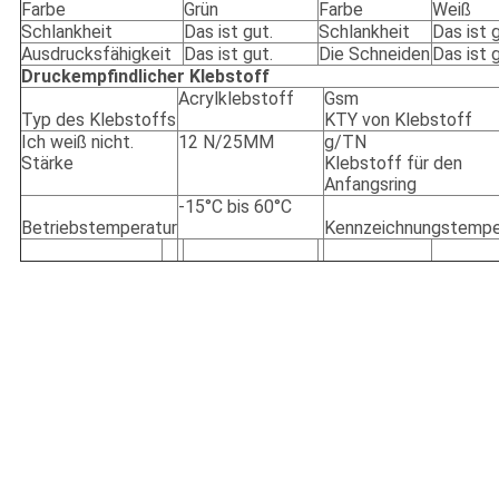
Farbe
Grün
Farbe
Weiß
Schlankheit
Das ist gut.
Schlankheit
Das ist g
Ausdrucksfähigkeit
Das ist gut.
Die Schneiden
Das ist g
Druckempfindlicher Klebstoff
Acrylklebstoff
Gsm
Typ des Klebstoffs
KTY von Klebstoff
Ich weiß nicht.
12 N/25MM
g/TN
Stärke
Klebstoff für den
Anfangsring
-15°C bis 60°C
Betriebstemperatur
Kennzeichnungstempe