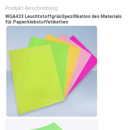
EIN
Produkt-Beschreibung
ZITAT
WGA433 Leuchtstoffgrün
Spezifikation des Materials
für Papierklebstoffetiketten
SITEMAP
PRIVACY
POLICY