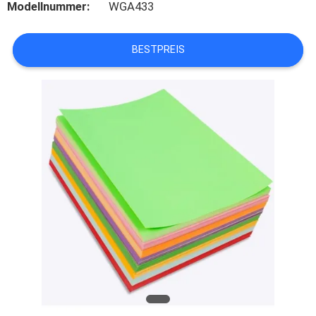
Modellnummer:
WGA433
QUALITÄTSKONTROLLE
BESTPREIS
TRETEN
SIE
MIT
UNS
IN
VERBINDUNG
NACHRICHTEN
FORDERN
SIE